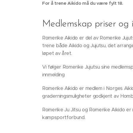
For å trene Aikido må du være fylt 18.
Medlemskap priser og 
Romerike Aikido er del av Romerike Jujut
trene både Aikido og Jujutsu, det arrang
løpet av året.
Vi følger Romerike Jujutsu sine medlems
innmelding
Romerike Aikido er medlem i Norges Aik
graderningsmuligheter godkjent av Homb
Romerike Ju Jitsu og Romerike Aikido e
kampsportforbund.