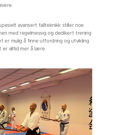
øvere.
esielt avansert fallteknikk stiller noe
, men med regelmessig og dedikert trening
 er mulig å finne utfordring og utvikling
t er alltid mer å lære.