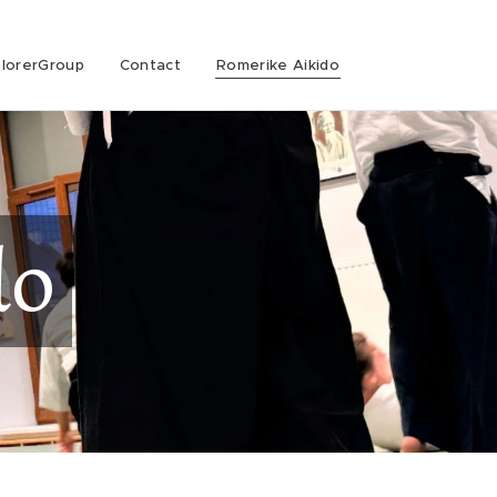
lorerGroup
Contact
Romerike Aikido
do