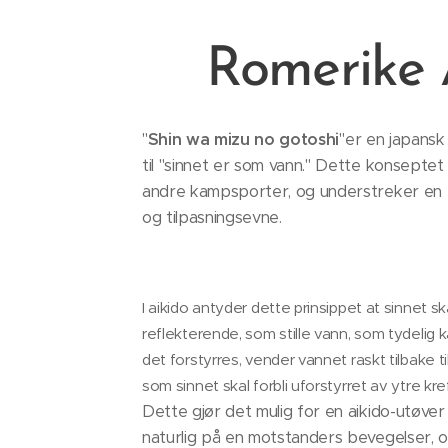
Romerike 
"
Shin wa mizu no gotoshi
"er en japansk
til "sinnet er som vann." Dette konseptet 
andre kampsporter, og understreker en t
og tilpasningsevne.
I aikido antyder dette prinsippet at sinnet sk
reflekterende, som stille vann, som tydelig 
det forstyrres, vender vannet raskt tilbake til
som sinnet skal forbli uforstyrret av ytre kre
Dette gjør det mulig for en aikido-utøve
naturlig på en motstanders bevegelser, 