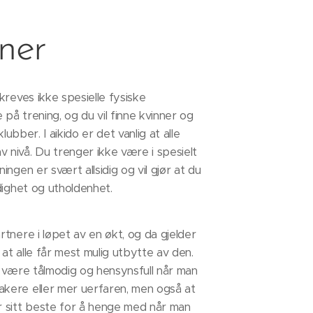
ner
kreves ikke spesielle fysiske
på trening, og du vil finne kvinner og
klubber. I aikido er det vanlig at alle
 nivå. Du trenger ikke være i spesielt
ingen er svært allsidig og vil gjør at du
idighet og utholdenhet.
rtnere i løpet av en økt, og da gjelder
k at alle får mest mulig utbytte av den.
å være tålmodig og hensynsfull når man
kere eller mer uerfaren, men også at
r sitt beste for å henge med når man