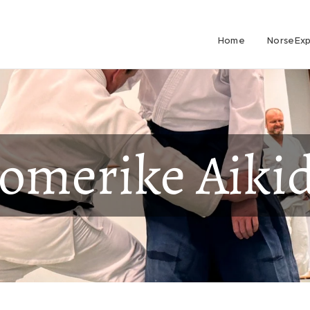
Home
NorseExp
omerike Aiki