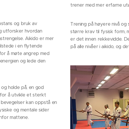
trener med mer erfarne ut
bstans og bruk av
Trening på høyere nivå og sp
og utforsker hvordan
større krav til fysisk form
strengelse. Aikido er mer
er det innen rekkevidde. Det
lstede i en flytende
på alle nivåer i aikido, og de
t for å møte angrep med
 energien og lede den
l, og holde på, en god
or å utvikle et sterkt
le bevegelser kan oppstå en
ysiske og mentale sider
nfor mattene.