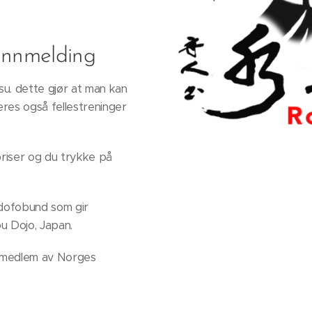
innmelding
su. dette gjør at man kan
eres også fellestreninger
priser og du trykke på
idofobund som gir
u Dojo, Japan.
r medlem av Norges