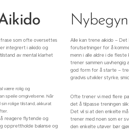
Aikido
Nybegyn
 frase som ofte oversettes
Alle kan trene aikido – Det 
er integrert i aikido og
forutsetninger for å komme 
ilstand av mental klarhet
menn i alle aldre i de fleste 
trener sammen uavhengig av
god form for å starte – tren
gradvis utvikler styrke, sm
al være rolig og
kan speile omgivelsene. Når
Ofte trener vi med flere pa
 sin rolige tilstand, akkurat
det å tilpasse treningen sli
fter.
Det vil si at den enkelte m
r å reagere flytende og
trener med noen som er sva
og opprettholde balanse og
den enkelte utøver bør gjø