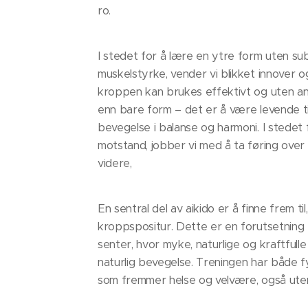
ro.
I stedet for å lære en ytre form uten su
muskelstyrke, vender vi blikket innover 
kroppen kan brukes effektivt og uten an
enn bare form – det er å være levende ti
bevegelse i balanse og harmoni. I stede
motstand, jobber vi med å ta føring over
videre,
En sentral del av aikido er å finne frem ti
kroppspositur. Dette er en forutsetning f
senter, hvor myke, naturlige og kraftful
naturlig bevegelse. Treningen har både f
som fremmer helse og velvære, også ute